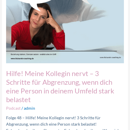
wenn
dich
eine
Person
in
deinem
Umfeld
stark
belastet
Hilfe! Meine Kollegin nervt – 3
Schritte für Abgrenzung, wenn dich
eine Person in deinem Umfeld stark
belastet
Podcast
/
admin
Folge 48 – Hilfe! Meine Kollegin nervt! 3 Schritte für
Abgrenzung, wenn dich eine Person stark belastet!