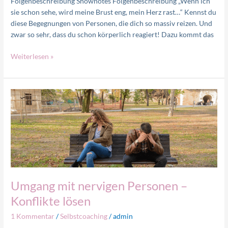
Folgenbeschreibung Shownotes Folgenbeschreibung „Wenn ich
sie schon sehe, wird meine Brust eng, mein Herz rast…“ Kennst du
diese Begegnungen von Personen, die dich so massiv reizen. Und
zwar so sehr, dass du schon körperlich reagiert! Dazu kommt das
Weiterlesen »
Umgang
mit
nervigen
Personen
–
Konflikte
lösen
Umgang mit nervigen Personen –
Konflikte lösen
1 Kommentar
/
Selbstcoaching
/
admin