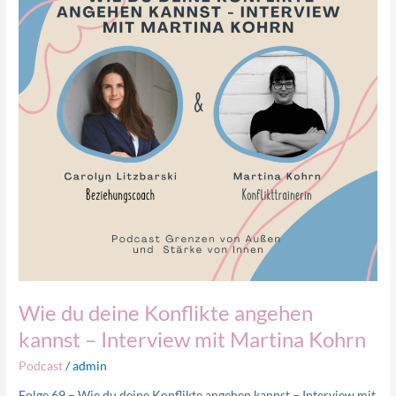
angehen
kannst
–
Interview
mit
Martina
Kohrn
Wie du deine Konflikte angehen
kannst – Interview mit Martina Kohrn
Podcast
/
admin
Folge 69 – Wie du deine Konflikte angehen kannst – Interview mit