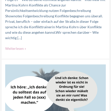
Martina Kohrn Konflikte als Chance zur
Persönlichkeitsentwicklung nutzen Folgenbeschreibung
Shownotes Folgenbeschreibung Konflikte begegnen uns überall.
Privat, beruflich – oder einfach auf der Straße.In dieser Folge
spreche ich die Konflikttrainerin Martina Kohrn über Konflikte
und wie du diese angehen kannst.Wir sprechen darüber– Wie
wichtig […]
Weiterlesen »
Hilfe!
Meine
Kollegin
nervt
–
3
Schritte
für
Abgrenzung,