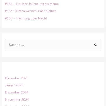
#155 – Ein Jahr Journaling als Mama
#154 – Eltern werden, Paar bleiben
#153 – Trennung über Nacht
S
u
c
h
e
n
Dezember 2025
n
Januar 2025
a
Dezember 2024
c
November 2024
h