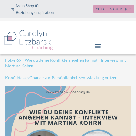
Zum
Mein Shop für
CHECK IN GUIDE (0€)
Inhalt
Beziehungsinspiration
springen
Folge 69 - Wie du deine Konflikte angehen kannst - Interview mit
Martina Kohrn
Konflikte als Chance zur Persönlichkeitsentwicklung nutzen