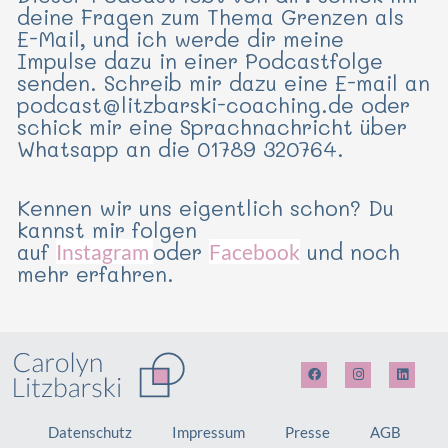
deine Fragen zum Thema Grenzen als
E-Mail, und ich werde dir meine
Impulse dazu in einer Podcastfolge
senden. Schreib mir dazu eine E-mail an
podcast@litzbarski-coaching.de oder
schick mir eine Sprachnachricht über
Whatsapp an die 01789 320764.
Kennen wir uns eigentlich schon? Du
kannst mir folgen
auf
oder
und noch
Instagram
Facebook
mehr erfahren.
F
I
L
a
n
i
c
s
n
e
t
k
b
a
e
Datenschutz
Impressum
Presse
AGB
o
g
d
o
r
i