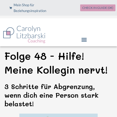
Zum
Mein Shop für
CHECK IN GUIDE (0€)
Inhalt
Beziehungsinspiration
springen
Folge 48 - Hilfe!
Meine Kollegin nervt!
3 Schritte für Abgrenzung,
wenn dich eine Person stark
belastet!