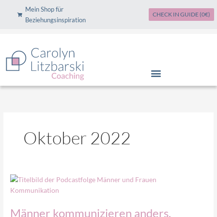
Zum
Mein Shop für
CHECK IN GUIDE (0€)
Inhalt
Beziehungsinspiration
springen
Oktober 2022
Männer
kommunizieren
anders.
Männer kommunizieren anders.
Frauen