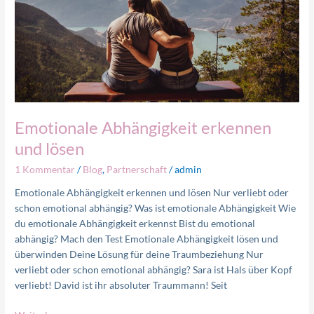
Emotionale Abhängigkeit erkennen
und lösen
1 Kommentar
/
Blog
,
Partnerschaft
/
admin
Emotionale Abhängigkeit erkennen und lösen Nur verliebt oder
schon emotional abhängig? Was ist emotionale Abhängigkeit Wie
du emotionale Abhängigkeit erkennst Bist du emotional
abhängig? Mach den Test Emotionale Abhängigkeit lösen und
überwinden Deine Lösung für deine Traumbeziehung Nur
verliebt oder schon emotional abhängig? Sara ist Hals über Kopf
verliebt! David ist ihr absoluter Traummann! Seit