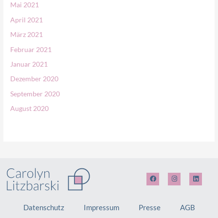
Mai 2021
April 2021
März 2021
Februar 2021
Januar 2021
Dezember 2020
September 2020
August 2020
F
I
L
a
n
i
c
s
n
e
t
k
b
a
e
Datenschutz
Impressum
Presse
AGB
o
g
d
o
r
i