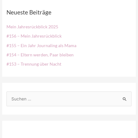
Neueste Beiträge
Mein Jahresrückblick 2025
#156 – Mein Jahresrückblick
#155 – Ein Jahr Journaling als Mama
#154 – Eltern werden, Paar bleiben
#153 – Trennung über Nacht
S
u
c
h
e