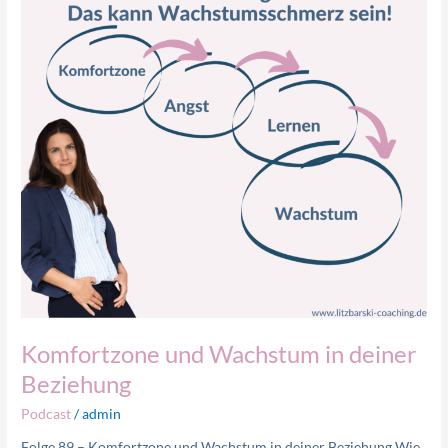
deiner
Beziehung
Komfortzone und Wachstum in deiner
Beziehung
Podcast
/
admin
Folge 89 – Komfortzone und Wachstum in deiner Beziehung Wie