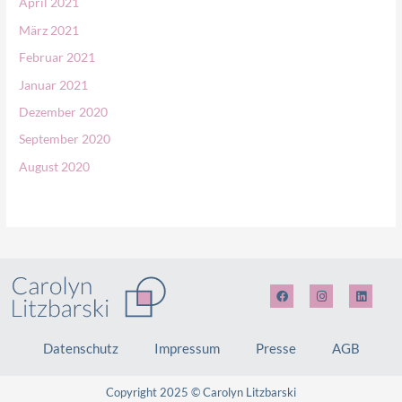
April 2021
März 2021
Februar 2021
Januar 2021
Dezember 2020
September 2020
August 2020
F
I
L
a
n
i
c
s
n
e
t
k
b
a
e
Datenschutz
Impressum
Presse
AGB
o
g
d
o
r
i
k
a
n
m
Copyright 2025 © Carolyn Litzbarski