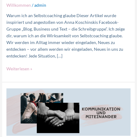
Oder:
Willkommen
/
admin
Warum
Warum ich an Selbstcoaching glaube Dieser Artikel wurde
ich
inspiriert und angestoßen von Anna Koschinskis Facebook-
an
Gruppe „Blog, Business und Text – die Schreibgruppe“. Ich zeige
Selbstcoaching
dir, warum ich an die Wirksamkeit von Selbstcoaching glaube.
glaube
Wir werden im Alltag immer wieder eingeladen, Neues zu
entdecken – vor allem werden wir eingeladen, Neues in uns zu
entdecken! Jede Situation, […]
Weiterlesen »
Wie
die
Themen
„Kommunikation
und
Miteinander“
mich