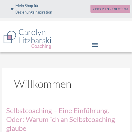
Zum
Mein Shop für
CHECK IN GUIDE (0€)
Inhalt
Beziehungsinspiration
springen
Willkommen
Selbstcoaching
Selbstcoaching – Eine Einführung.
–
Oder: Warum ich an Selbstcoaching
Eine
glaube
Einführung.