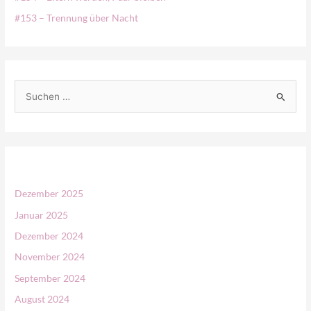
#153 – Trennung über Nacht
S
u
c
h
e
n
Dezember 2025
n
Januar 2025
a
Dezember 2024
c
November 2024
h
September 2024
:
August 2024