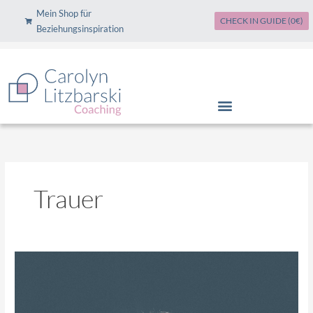
Zum
Mein Shop für
CHECK IN GUIDE (0€)
Inhalt
Beziehungsinspiration
springen
Trauer
Wie
du
deinen
Partner