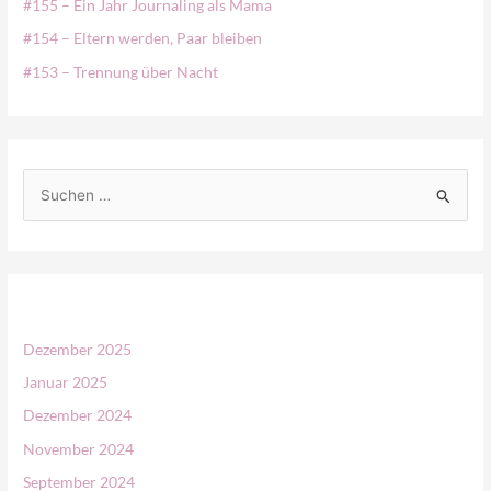
#155 – Ein Jahr Journaling als Mama
#154 – Eltern werden, Paar bleiben
#153 – Trennung über Nacht
S
u
c
h
e
n
Dezember 2025
n
Januar 2025
a
Dezember 2024
c
November 2024
h
September 2024