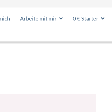
mich
Arbeite mit mir
0 € Starter