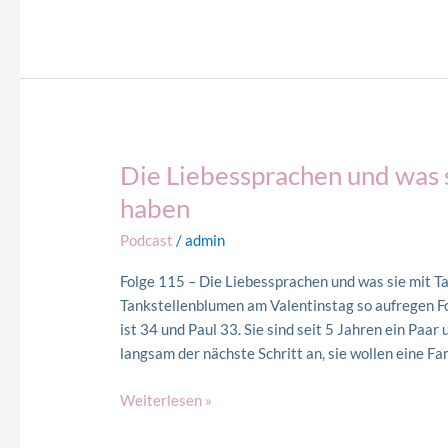
Die Liebessprachen und was 
Die
Liebessprachen
haben
und
Podcast
/
admin
was
sie
Folge 115 – Die Liebessprachen und was sie mit 
mit
Tankstellenblumen am Valentinstag so aufregen 
Tankstellenblumen
ist 34 und Paul 33. Sie sind seit 5 Jahren ein Paa
zu
langsam der nächste Schritt an, sie wollen eine Fa
tun
haben
Weiterlesen »