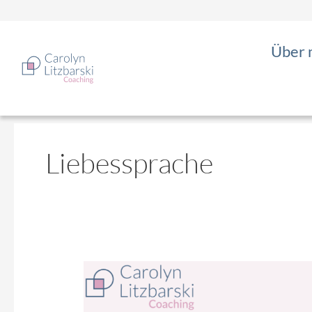
Zum
Inhalt
springen
Über 
Liebessprache
Liebssprache