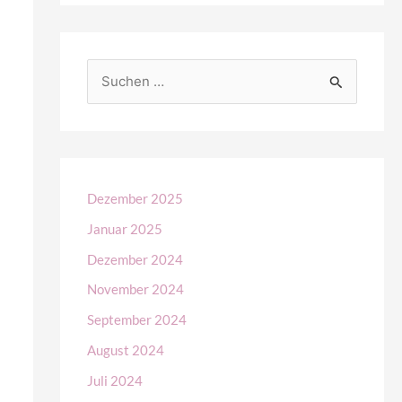
S
u
c
h
e
Dezember 2025
n
Januar 2025
n
Dezember 2024
a
November 2024
c
September 2024
h
August 2024
:
Juli 2024