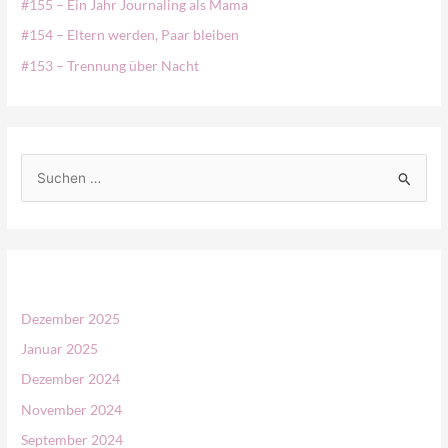
#155 – Ein Jahr Journaling als Mama
#154 – Eltern werden, Paar bleiben
#153 – Trennung über Nacht
S
u
c
h
e
n
Dezember 2025
n
Januar 2025
a
Dezember 2024
c
November 2024
h
September 2024