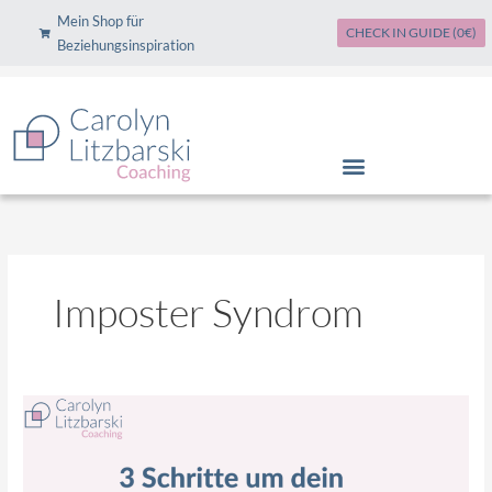
Zum
Mein Shop für
CHECK IN GUIDE (0€)
Inhalt
Beziehungsinspiration
springen
Imposter Syndrom
3
Schritte
um
dein