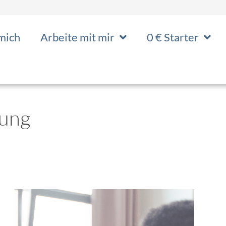
mich
Arbeite mit mir
0 € Starter
hung