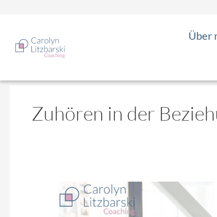
Zum
Inhalt
springen
Über 
Zuhören in der Bezie
Wie
Zuhören
deine