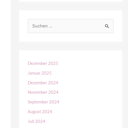
S
u
c
h
e
Dezember 2025
n
Januar 2025
n
Dezember 2024
a
November 2024
c
September 2024
h
August 2024
:
Juli 2024