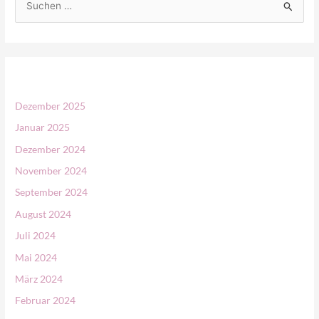
S
u
c
h
e
n
Dezember 2025
n
Januar 2025
a
Dezember 2024
c
November 2024
h
September 2024
:
August 2024
Juli 2024
Mai 2024
März 2024
Februar 2024