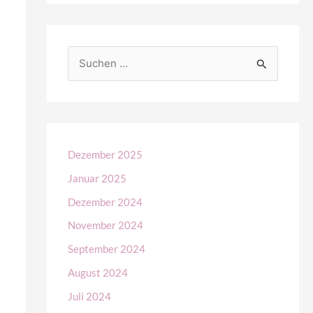
S
u
c
h
e
Dezember 2025
n
Januar 2025
n
Dezember 2024
a
November 2024
c
September 2024
h
August 2024
:
Juli 2024