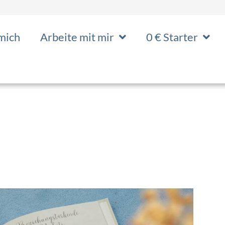
mich
Arbeite mit mir
0 € Starter