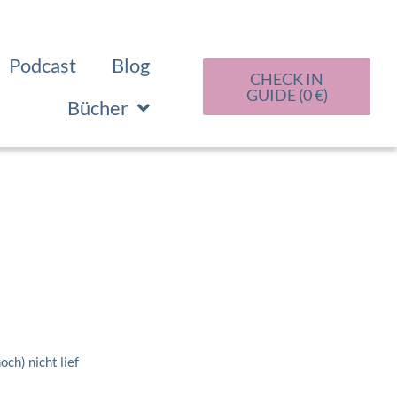
Podcast
Blog
CHECK IN
GUIDE (0 €)
Bücher
ch) nicht lief