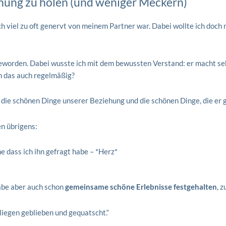
hung zu holen (und weniger Meckern)
h viel zu oft genervt von meinem Partner war. Dabei wollte ich doch ni
orden. Dabei wusste ich mit dem bewussten Verstand: er macht sehr vi
ch das auch regelmäßig?
ie schönen Dinge unserer Beziehung und die schönen Dinge, die er g
n übrigens:
 dass ich ihn gefragt habe – *Herz*
habe aber auch schon
gemeinsame schöne Erlebnisse festgehalten
, 
iegen geblieben und gequatscht.“