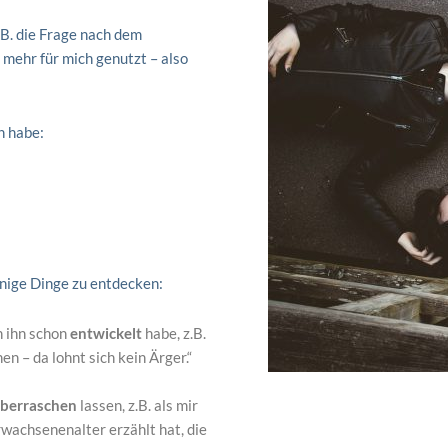
.B. die Frage nach dem
 mehr für mich genutzt – also
n habe:
inige Dinge zu entdecken:
h ihn schon
entwickelt
habe, z.B.
en – da lohnt sich kein Ärger.“
berraschen
lassen, z.B. als mir
wachsenenalter erzählt hat, die