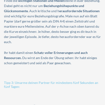
Finde die
wichtigen Stationen und Meilen
steine in euer Beziehung.
Dabei geht es nicht nur um
Beziehungshöhepunkte und
Glücksmomente
. Auch kritische und h
erausfordernde Situationen
sind wichtig für eure Beziehungsbiografie. Male nun auf ein Blatt
Papier (darf gerne größer sein als DIN A4) einen Zeitstrahl und
markiere eure Meilensteine. Auf der y-Achse nach oben kannst du
die Kurve einzeichnen: Je höher, desto besser ging es dir/euch in
der jeweiligen Episode. Je tiefer, desto herausfordernder war es für
euch.
Ihr habt damit einen
Schatz voller Erinnerungen und auch
Ressourcen.
Du wirst am Ende der Übung sehen: ihr habt einiges
schon gemeistert und seid als Paar gewachsen.
Tipp 3: Umarme deinen Partner für mindestens fünf Sekunden an
fünf Tagen: