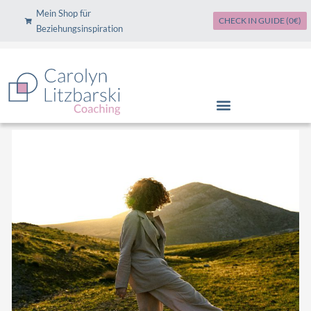
Zum
Mein Shop für
CHECK IN GUIDE (0€)
Inhalt
Beziehungsinspiration
springen