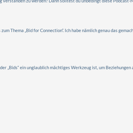
g verstanden zu werden? Dann solltest du unbedingt diese Podcast-F
is zum Thema „Bid for Connection“. Ich habe nämlich genau das gemac
e der „Bids“ ein unglaublich mächtiges Werkzeug ist, um Beziehungen