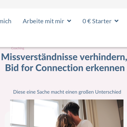
mich
Arbeite mit mir
0 € Starter