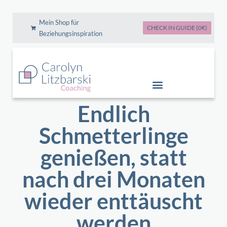
Zum
Inhalt
Mein Shop für
springen
CHECK IN GUIDE (0€)
Beziehungsinspiration
Endlich
Schmetterlinge
genießen, statt
nach drei Monaten
wieder enttäuscht
werden