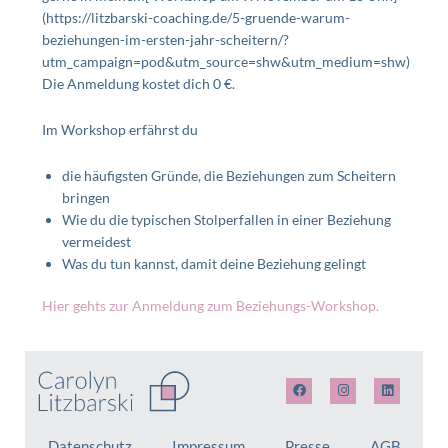
(https://litzbarski-coaching.de/5-gruende-warum-
beziehungen-im-ersten-jahr-scheitern/?
utm_campaign=pod&utm_source=shw&utm_medium=shw)
Die Anmeldung kostet dich 0 €.
Im Workshop erfährst du
die häufigsten Gründe, die Beziehungen zum Scheitern
bringen
Wie du die typischen Stolperfallen in einer Beziehung
vermeidest
Was du tun kannst, damit deine Beziehung gelingt
Hier gehts zur Anmeldung zum Beziehungs-Workshop.
F
I
L
a
n
i
c
s
n
e
t
k
b
a
e
Datenschutz
Impressum
Presse
AGB
o
g
d