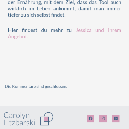
der Ernährung, mit dem Ziel, dass das Tool auch
wirklich im Leben ankommt, damit man immer
tiefer zu sich selbst findet.
Hier findest du mehr zu
Jessica und ihrem
Angebot.
Die Kommentare sind geschlossen.
F
I
L
a
n
i
c
s
n
e
t
k