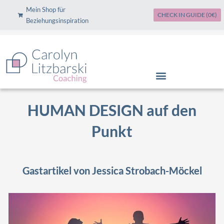
Zum
Mein Shop für
CHECK IN GUIDE (0€)
Inhalt
Beziehungsinspiration
springen
HUMAN DESIGN auf den
Punkt
Gastartikel von Jessica Strobach-Möckel