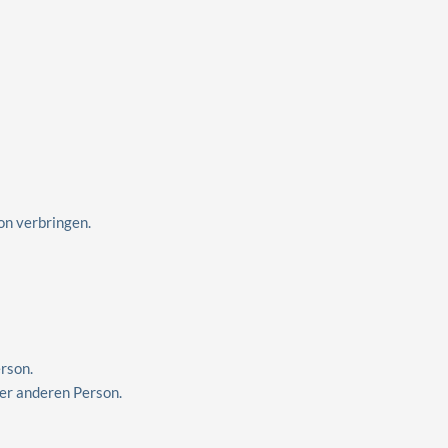
son verbringen.
erson.
ner anderen Person.