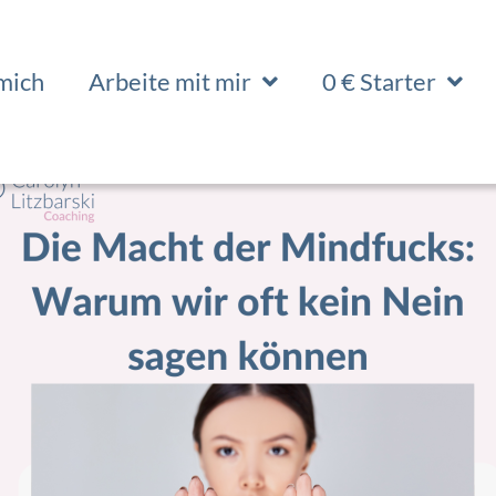
mich
Arbeite mit mir
0 € Starter